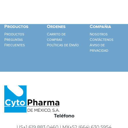
Productos
Ordenes
Compañia
Productos
Carrito de
Nosotros
Preguntas
compras
Contáctenos
Frecuentes
Políticas de Envío
Aviso de
privacidad
Teléfono
US+1 619 883 0460 | MX+52 (664) 630 5954