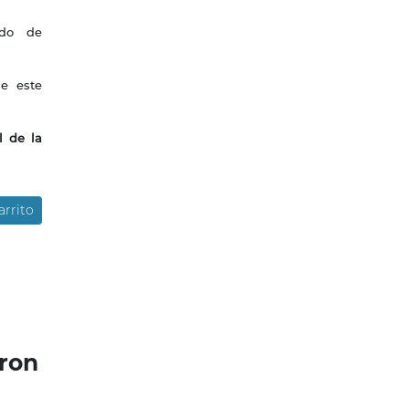
odo de
e este
l de la
arrito
ron