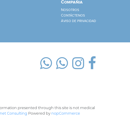
Compañia
Nosotros
Contáctenos
Aviso de privacidad
rmation presented through this site is not medical
net Consulting
Powered by
nopCommerce