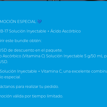
MOCIÓN ESPECIAL 💙
CALIDAD Y EXPERIENCIA
ente del fabricante Cyto
B-17 Solución Inyectable + Ácido Ascórbico
migdalina, amygdalin, laetr
irir este bundle obtén:
o, Cytopharma de Mexico SA es reconocida mundialmente
SD de descuento en el paquete.
Suplementos Narurales de Amigdalina (vitamina B17)
 Ascórbico (Vitamina C) Solución Inyectable 5 g/50 mL p
USD.
 Solución Inyectable + Vitamina C, una excelente combin
io especial.
ucts
áctanos para realizar tu pedido.
ción válida por tiempo limitado.