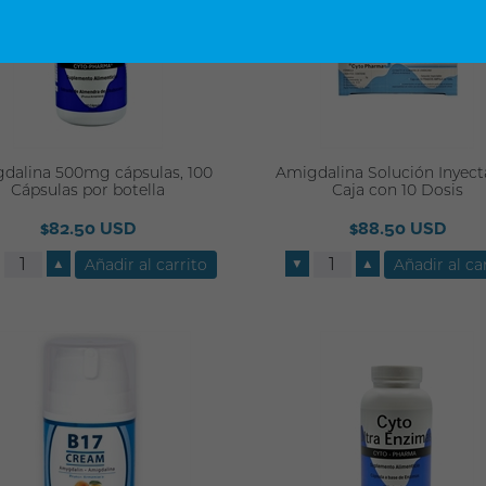
dalina 500mg cápsulas, 100
Amigdalina Solución Inyect
Cápsulas por botella
Caja con 10 Dosis
$82.50 USD
$88.50 USD
▲
▼
▲