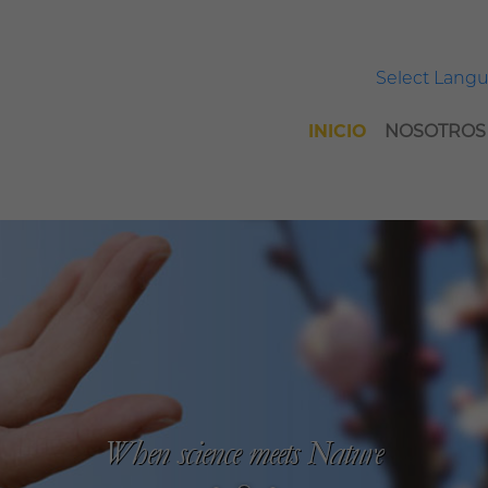
Select Lang
INICIO
NOSOTROS
When science meets Nature